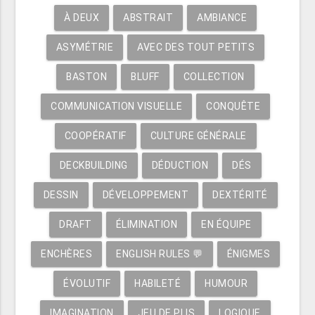
À DEUX
ABSTRAIT
AMBIANCE
ASYMÉTRIE
AVEC DES TOUT PETITS
BASTON
BLUFF
COLLECTION
COMMUNICATION VISUELLE
CONQUÊTE
COOPÉRATIF
CULTURE GÉNÉRALE
DECKBUILDING
DÉDUCTION
DÉS
DESSIN
DÉVELOPPEMENT
DEXTÉRITÉ
DRAFT
ÉLIMINATION
EN ÉQUIPE
ENCHÈRES
ENGLISH RULES 💬
ÉNIGMES
ÉVOLUTIF
HABILETÉ
HUMOUR
IMAGINATION
JEU DE PLIS
LOGIQUE