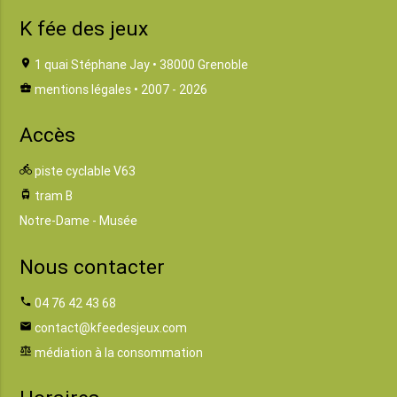
K fée des jeux
location_on
1 quai Stéphane Jay • 38000 Grenoble
business_center
mentions légales
• 2007 - 2026
Accès
directions_bike
piste cyclable V63
tram
tram B
Notre-Dame - Musée
Nous contacter
phone
04 76 42 43 68
email
contact@kfeedesjeux.com
balance
médiation à la consommation