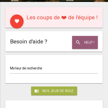
Les coups de ❤️ de l'équipe !
favorite
Besoin d'aide ?
search
HELP !
Moteur de recherche
menu_book
NOS JEUX DE ROLE