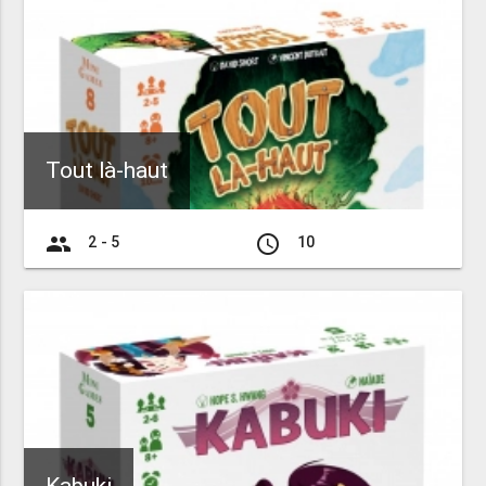
Tout là-haut
group
access_time
2 - 5
10