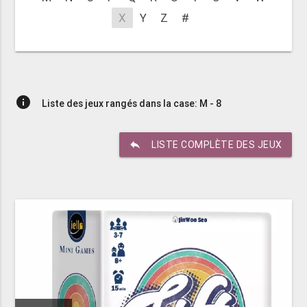
X
Y
Z
#
info
Liste des jeux rangés dans la case: M - 8
reply
LISTE COMPLÈTE DES JEUX