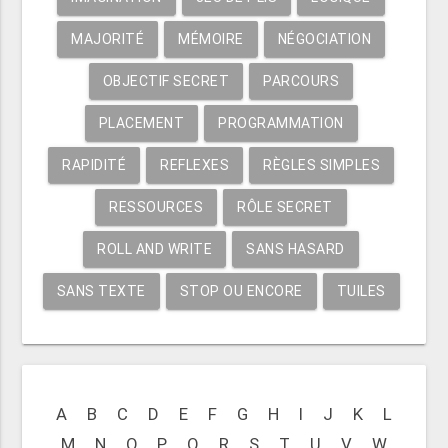
MAJORITÉ
MÉMOIRE
NÉGOCIATION
OBJECTIF SECRET
PARCOURS
PLACEMENT
PROGRAMMATION
RAPIDITÉ
REFLEXES
RÈGLES SIMPLES
RESSOURCES
RÔLE SECRET
ROLL AND WRITE
SANS HASARD
SANS TEXTE
STOP OU ENCORE
TUILES
A
B
C
D
E
F
G
H
I
J
K
L
M
N
O
P
Q
R
S
T
U
V
W