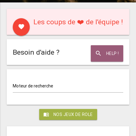
Les coups de ❤️ de l'équipe !
favorite
Besoin d'aide ?
search
HELP !
Moteur de recherche
menu_book
NOS JEUX DE ROLE