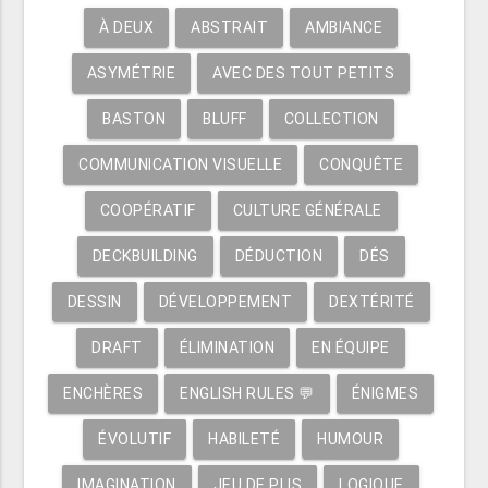
À DEUX
ABSTRAIT
AMBIANCE
ASYMÉTRIE
AVEC DES TOUT PETITS
BASTON
BLUFF
COLLECTION
COMMUNICATION VISUELLE
CONQUÊTE
COOPÉRATIF
CULTURE GÉNÉRALE
DECKBUILDING
DÉDUCTION
DÉS
DESSIN
DÉVELOPPEMENT
DEXTÉRITÉ
DRAFT
ÉLIMINATION
EN ÉQUIPE
ENCHÈRES
ENGLISH RULES 💬
ÉNIGMES
ÉVOLUTIF
HABILETÉ
HUMOUR
IMAGINATION
JEU DE PLIS
LOGIQUE