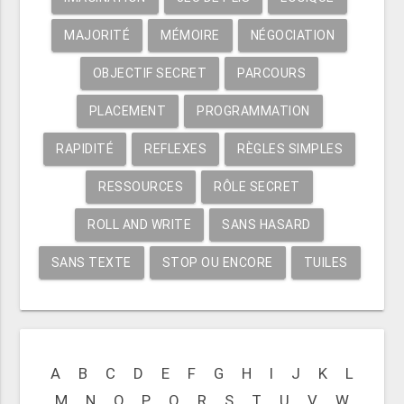
MAJORITÉ
MÉMOIRE
NÉGOCIATION
OBJECTIF SECRET
PARCOURS
PLACEMENT
PROGRAMMATION
RAPIDITÉ
REFLEXES
RÈGLES SIMPLES
RESSOURCES
RÔLE SECRET
ROLL AND WRITE
SANS HASARD
SANS TEXTE
STOP OU ENCORE
TUILES
A
B
C
D
E
F
G
H
I
J
K
L
M
N
O
P
Q
R
S
T
U
V
W